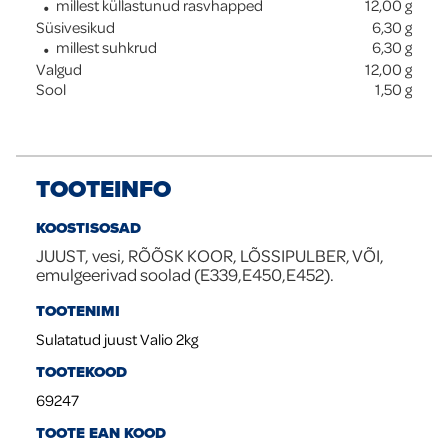
millest küllastunud rasvhapped
12,00
g
Süsivesikud
6,30
g
millest suhkrud
6,30
g
Valgud
12,00
g
Sool
1,50
g
TOOTEINFO
KOOSTISOSAD
JUUST, vesi, RÕÕSK KOOR, LÕSSIPULBER, VÕI,
emulgeerivad soolad (E339,E450,E452).
TOOTENIMI
Sulatatud juust Valio 2kg
TOOTEKOOD
69247
TOOTE EAN KOOD