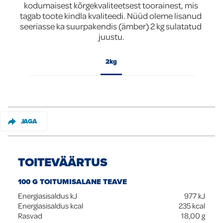
kodumaisest kõrgekvaliteetsest toorainest, mis 
tagab toote kindla kvaliteedi. Nüüd oleme lisanud 
Global
seeriasse ka suurpakendis (ämber) 2 kg sulatatud 
juustu.
2kg
JAGA
TOITEVÄÄRTUS
100 G TOITUMISALANE TEAVE
Energiasisaldus kJ
977
kJ
Energiasisaldus kcal
235
kcal
Rasvad
18,00
g