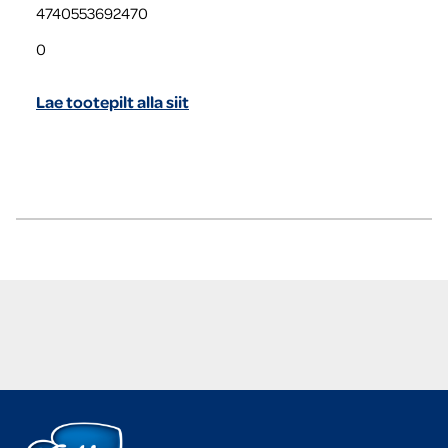
4740553692470
0
Lae tootepilt alla siit