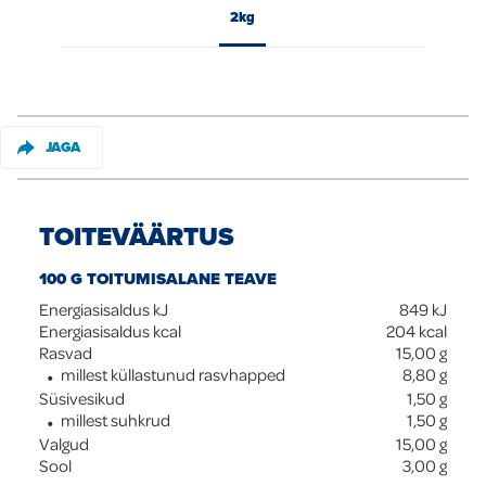
2kg
Global
JAGA
TOITEVÄÄRTUS
100 G TOITUMISALANE TEAVE
Energiasisaldus kJ
849
kJ
Energiasisaldus kcal
204
kcal
Rasvad
15,00
g
millest küllastunud rasvhapped
8,80
g
Süsivesikud
1,50
g
millest suhkrud
1,50
g
Valgud
15,00
g
Sool
3,00
g