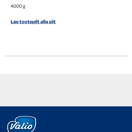
4000
g
Lae tootepilt alla siit