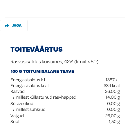
Global
JAGA
TOITEVÄÄRTUS
Rasvasisaldus kuivaines, 42% (limiit < 50)
100 G TOITUMISALANE TEAVE
Energiasisaldus kJ
1387
kJ
Energiasisaldus kcal
334
kcal
Rasvad
26,00
g
millest küllastunud rasvhapped
14,00
g
Süsivesikud
0,00
g
millest suhkrud
0,00
g
Valgud
25,00
g
Sool
1,50
g