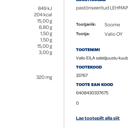
pastöriseeritud LEHMAPIIM
849
kJ
204
kcal
15,00
g
Soome
Tootjariik
:
8,80
g
1,50
g
Valio OY
Tootja
:
1,50
g
15,00
g
TOOTENIMI
3,00
g
Valio EILA salatijuustu kuu
TOOTEKOOD
33767
320
mg
TOOTE EAN KOOD
6408430337675
0
Lae tootepilt alla siit