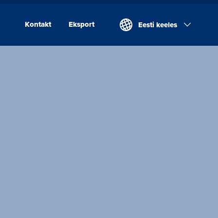
Kontakt
Eksport
Eesti keeles
Kontakt
Eksport
Valio Eesti AS
Laeva Meierei
Valio Eesti AS Võru
Juustutööstus