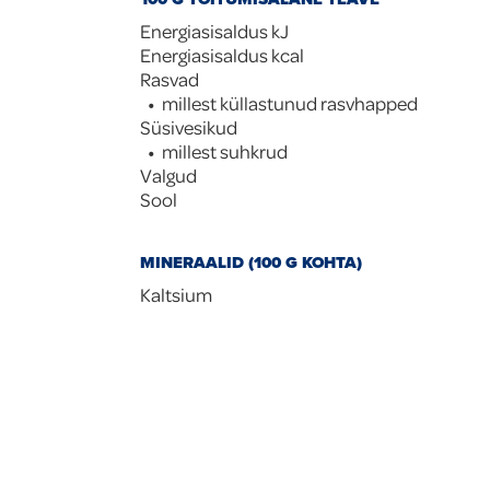
Energiasisaldus kJ
Energiasisaldus kcal
Rasvad
millest küllastunud rasvhapped
Süsivesikud
millest suhkrud
Valgud
Sool
MINERAALID (100 G KOHTA)
Kaltsium