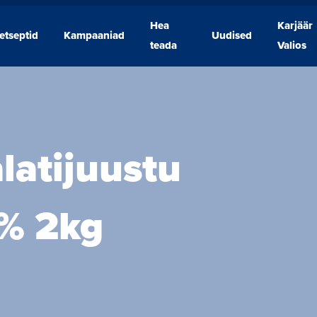
Hea
Karjäär
etseptid
Kampaaniad
Uudised
Retseptid
Kampaaniad
Hea
Uudised
Karjäär
teada
Valios
teada
Valios
alatijuustu
% 2kg