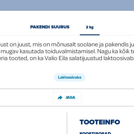
PAKENDI SUURUS
2 kg
juust on juust, mis on mõnusalt soolane ja pakendis j
mugav kasutada toiduvalmistamisel. Nagu ka kõik tei
ria tooted, on ka Valio Eila salatijuustud laktoosiva
Laktoosivaba
JAGA
TOOTEINFO
KOOSTISOSAD