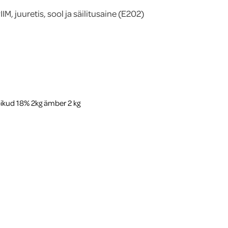
, juuretis, sool ja säilitusaine (E202)
bikud 18% 2kg ämber 2 kg