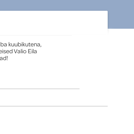
uba kuubikutena, 
sed Valio Eila 
bad!