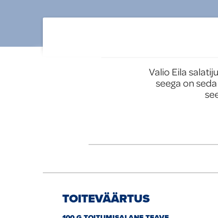
tooted
Uued tooted
Valio Eila salati
seega on seda 
see
TOITEVÄÄRTUS
100 G TOITUMISALANE TEAVE