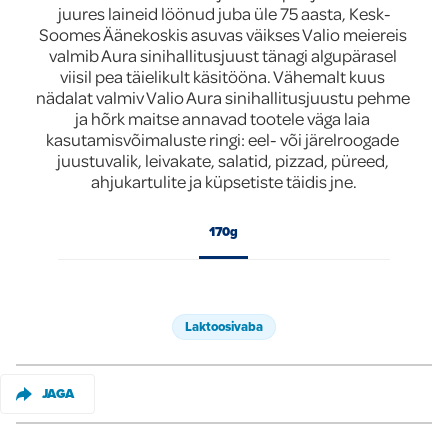
juures laineid löönud juba üle 75 aasta, Kesk-
Global
Soomes Äänekoskis asuvas väikses Valio meiereis 
valmib Aura sinihallitusjuust tänagi algupärasel 
viisil pea täielikult käsitööna. Vähemalt kuus 
nädalat valmiv Valio Aura sinihallitusjuustu pehme 
ja hõrk maitse annavad tootele väga laia 
kasutamisvõimaluste ringi: eel- või järelroogade 
juustuvalik, leivakate, salatid, pizzad, püreed, 
ahjukartulite ja küpsetiste täidis jne.
170g
Laktoosivaba
JAGA