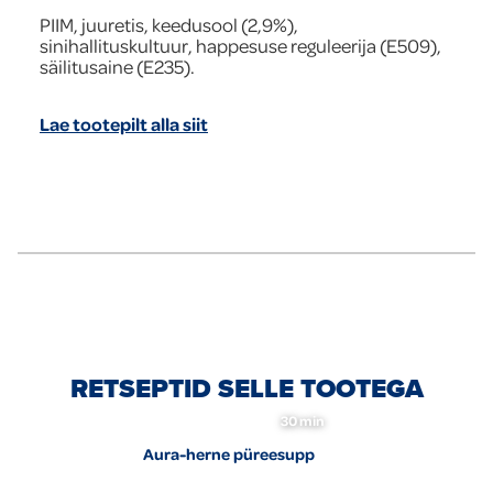
PIIM, juuretis, keedusool (2,9%),
sinihallituskultuur, happesuse reguleerija (E509),
säilitusaine (E235).
Lae tootepilt alla siit
RETSEPTID SELLE TOOTEGA
30 min
Aura-herne püreesupp