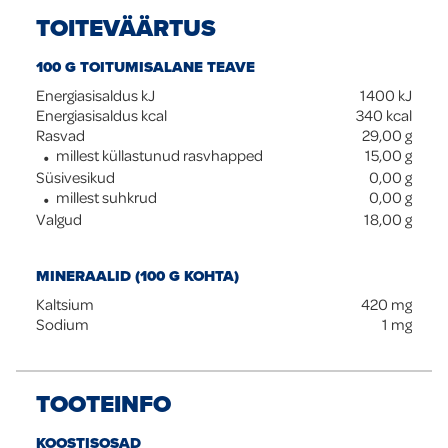
TOITEVÄÄRTUS
100 G TOITUMISALANE TEAVE
Energiasisaldus kJ
1400
kJ
Energiasisaldus kcal
340
kcal
Rasvad
29,00
g
millest küllastunud rasvhapped
15,00
g
Süsivesikud
0,00
g
millest suhkrud
0,00
g
Valgud
18,00
g
MINERAALID (100 G KOHTA)
Kaltsium
420
mg
Sodium
1
mg
TOOTEINFO
KOOSTISOSAD