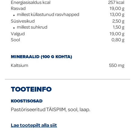
Energiasisaldus kcal
257
kcal
Rasvad
19,00
g
millest küllastunud rasvhapped
13,00
g
Süsivesikud
2,50
g
millest suhkrud
1,50
g
Valgud
19,00
g
Sool
0,80
g
MINERAALID (100 G KOHTA)
Kaltsium
550
mg
TOOTEINFO
KOOSTISOSAD
Pastöriseeritud TÄISPIIM, sool, laap.
Lae tootepilt alla siit