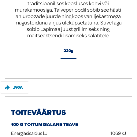
traditsioonilises koosluses kohvi või 
murakamoosiga. Talveperioodil sobib see hästi 
Global
ahjuroogade juurde ning koos vaniljekastmega 
magustoiduna ahjus üleküpsetatuna. Suvel aga 
sobib Lapimaa juust grillimiseks ning 
maitseaktsendi lisamiseks salatitele.
220g
JAGA
TOITEVÄÄRTUS
100 G TOITUMISALANE TEAVE
Energiasisaldus kJ
1069
kJ