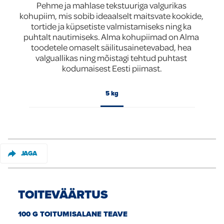
Pehme ja mahlase tekstuuriga valgurikas 
kohupiim, mis sobib ideaalselt maitsvate kookide, 
Global
tortide ja küpsetiste valmistamiseks ning ka 
puhtalt nautimiseks. Alma kohupiimad on Alma 
toodetele omaselt säilitusainetevabad, hea 
valguallikas ning mõistagi tehtud puhtast 
5 kg
JAGA
TOITEVÄÄRTUS
100 G TOITUMISALANE TEAVE