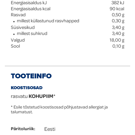
Energiasisaldus kJ
382
kJ
Energiasisaldus kcal
90
kcal
Rasvad
0,50
g
millest küllastunud rasvhapped
0,30
g
Süsivesikud
3,40
g
millest suhkrud
3,40
g
Valgud
18,00
g
Sool
0,10
g
TOOTEINFO
KOOSTISOSAD
rasvatu
KOHUPIIM
*
* Esile tõstetud koostisosad põhjustavad allergiat ja
talumatust.
Eesti
Päritoluriik
: