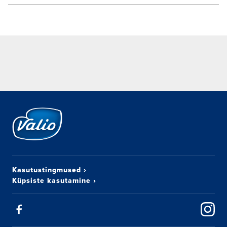
Kasutustingmused
›
Küpsiste kasutamine
›