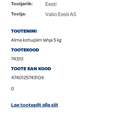
Eesti
Tootjariik
:
Valio Eesti AS
Tootja
:
TOOTENIMI
Alma kohupiim lahja 5 kg
TOOTEKOOD
74310
TOOTE EAN KOOD
4740125743104
0
Lae tootepilt alla siit