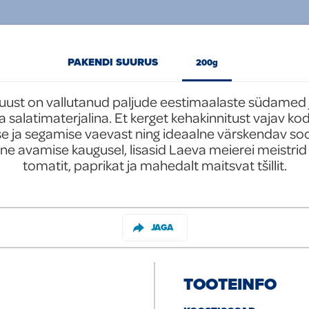
PAKENDI SUURUS
200g
juust on vallutanud paljude eestimaalaste südamed
ja salatimaterjalina. Et kerget kehakinnitust vajav ko
e ja segamise vaevast ning ideaalne värskendav so
ne avamise kaugusel, lisasid Laeva meierei meistrid 
tomatit, paprikat ja mahedalt maitsvat tšillit.
JAGA
TOOTEINFO