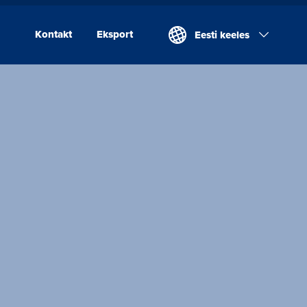
Kontakt
Eksport
Eesti keeles
Kontakt
Eksport
Valio Eesti AS
Laeva Meierei
Valio Eesti AS Võru
Juustutööstus