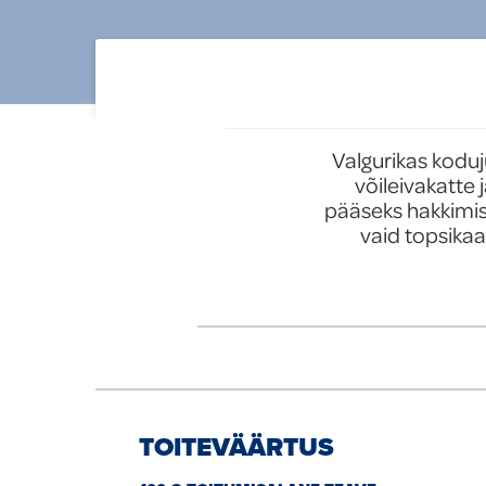
tooted
Uued tooted
Valgurikas kodu
võileivakatte 
pääseks hakkimis
vaid topsikaa
TOITEVÄÄRTUS