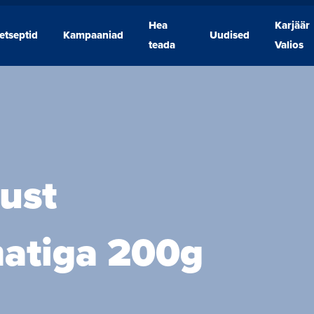
Hea
Karjäär
etseptid
Kampaaniad
Uudised
Retseptid
Kampaaniad
Hea
Uudised
Karjäär
teada
Valios
teada
Valios
ust
matiga 200g