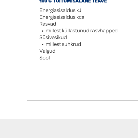
100 G TOITUMISALANE TEAVE
Energiasisaldus kJ
Energiasisaldus kcal
Rasvad
millest küllastunud rasvhapped
Süsivesikud
millest suhkrud
Valgud
Sool