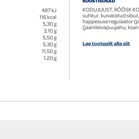
KOOSTISOSAD
KODUJUUST, RÕÕSK KOOR,
487
kJ
suhkur, kuivatatud sibul,
116
kcal
happesuse regulaator (p
5,30
g
(jaanileivapuujahu, ksan
3,10
g
5,50
g
Lae tootepilt alla siit
5,30
g
11,50
g
1,20
g