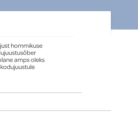
 just hommikuse 
dujuustusõber 
olane amps oleks 
kodujuustule 