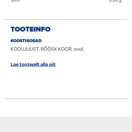
TOOTEINFO
KOOSTISOSAD
KODUJUUST, RÕÕSK KOOR, sool.
Lae tootepilt alla siit