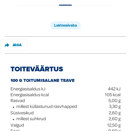
Global
Laktoosivaba
JAGA
TOITEVÄÄRTUS
100 G TOITUMISALANE TEAVE
Energiasisaldus kJ
442
kJ
Energiasisaldus kcal
105
kcal
Rasvad
5,00
g
millest küllastunud rasvhapped
3,30
g
Süsivesikud
2,60
g
millest suhkrud
2,60
g
Valgud
12,50
g
Sool
0,60
g