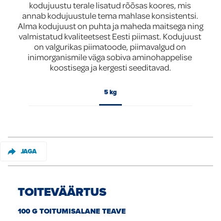
kodujuustu terale lisatud rõõsas koores, mis 
annab kodujuustule tema mahlase konsistentsi. 
Global
Alma kodujuust on puhta ja maheda maitsega ning 
valmistatud kvaliteetsest Eesti piimast. Kodujuust 
on valgurikas piimatoode, piimavalgud on 
inimorganismile väga sobiva aminohappelise 
koostisega ja kergesti seeditavad.
5 kg
JAGA
TOITEVÄÄRTUS
100 G TOITUMISALANE TEAVE