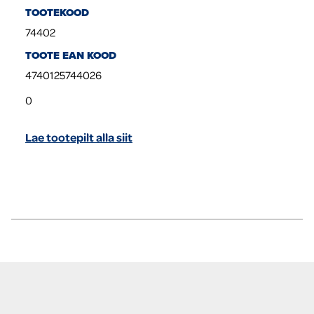
TOOTEKOOD
74402
TOOTE EAN KOOD
4740125744026
0
Lae tootepilt alla siit