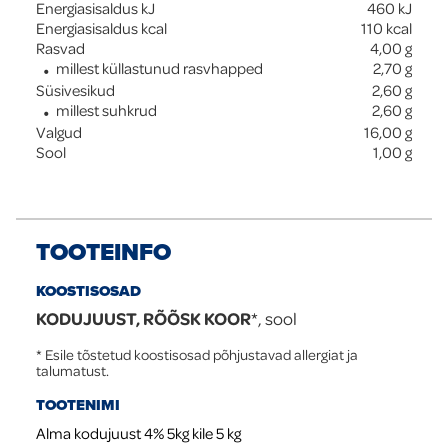
Energiasisaldus kJ
460
kJ
Energiasisaldus kcal
110
kcal
Rasvad
4,00
g
millest küllastunud rasvhapped
2,70
g
Süsivesikud
2,60
g
millest suhkrud
2,60
g
Valgud
16,00
g
Sool
1,00
g
TOOTEINFO
KOOSTISOSAD
KODUJUUST, RÕÕSK KOOR
*, sool
* Esile tõstetud koostisosad põhjustavad allergiat ja
talumatust.
TOOTENIMI
Alma kodujuust 4% 5kg kile 5 kg