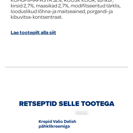
kirsid 2,7%, maasikad 2,7%, modifitseeritud tärklis,
looduslikud lõhna-ja maitseained, porgandi-ja
kibuvitsa-kontsentraat.
Lae tootepilt alla siit
RETSEPTID SELLE TOOTEGA
45 min
Krepid Valio Delish
pähklikreemiga