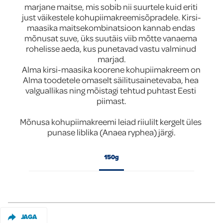
marjane maitse, mis sobib nii suurtele kuid eriti 
Global
just väikestele kohupiimakreemisõpradele. Kirsi-
maasika maitsekombinatsioon kannab endas 
mõnusat suve, üks suutäis viib mõtte vanaema 
rohelisse aeda, kus punetavad vastu valminud 
marjad.

Alma kirsi-maasika koorene kohupiimakreem on 
Alma toodetele omaselt säilitusainetevaba, hea 
valguallikas ning mõistagi tehtud puhtast Eesti 
piimast.

Mõnusa kohupiimakreemi leiad riiulilt kergelt üles 
punase liblika (Anaea ryphea) järgi.
150g
JAGA