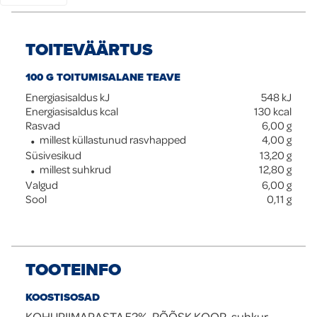
TOITEVÄÄRTUS
100 G TOITUMISALANE TEAVE
Energiasisaldus kJ
548
kJ
Energiasisaldus kcal
130
kcal
Rasvad
6,00
g
millest küllastunud rasvhapped
4,00
g
Süsivesikud
13,20
g
millest suhkrud
12,80
g
Valgud
6,00
g
Sool
0,11
g
TOOTEINFO
KOOSTISOSAD
KOHUPIIMAPASTA 52%, RÕÕSK KOOR, suhkur,