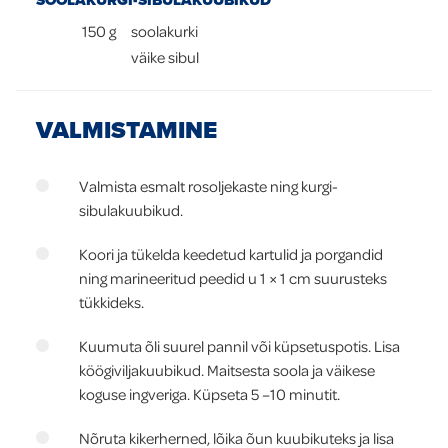
SOOLAKURGI-SIBULAKUUBIKUD
150
g
soolakurki
väike sibul
VALMISTAMINE
Valmista esmalt rosoljekaste ning kurgi-
sibulakuubikud.
Koori ja tükelda keedetud kartulid ja porgandid
ning marineeritud peedid u 1 × 1 cm suurusteks
tükkideks.
Kuumuta õli suurel pannil või küpsetuspotis. Lisa
köögiviljakuubikud. Maitsesta soola ja väikese
koguse ingveriga. Küpseta 5 –10 minutit.
Nõruta kikerherned, lõika õun kuubikuteks ja lisa