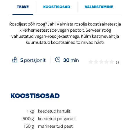
TEAVE
KOOSTISOSAD
VALMISTAMINE
Global
Rosoljest põhiroog? Jah! Valmista rosolje koostisainetest ja
kikerhernestest soe vegan peotoit. Serveeri roog
vahustatud vegan-rosoljekastmega. Külm kastmevaht ja
kuumutatud koostisained toimivad hästi.
30
min
5
portsjonit
0
KOOSTISOSAD
1
kg
keedetud kartulit
500
g
keedetud porgandit
150
g
marineeritud peeti