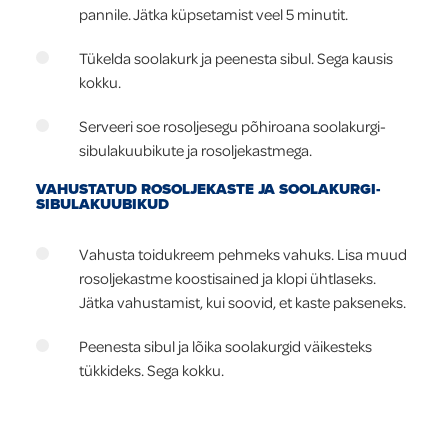
pannile. Jätka küpsetamist veel 5 minutit.
Tükelda soolakurk ja peenesta sibul. Sega kausis
kokku.
Serveeri soe rosoljesegu põhiroana soolakurgi-
sibulakuubikute ja rosoljekastmega.
VAHUSTATUD ROSOLJEKASTE JA SOOLAKURGI-
SIBULAKUUBIKUD
Vahusta toidukreem pehmeks vahuks. Lisa muud
rosoljekastme koostisained ja klopi ühtlaseks.
Jätka vahustamist, kui soovid, et kaste pakseneks.
Peenesta sibul ja lõika soolakurgid väikesteks
tükkideks. Sega kokku.