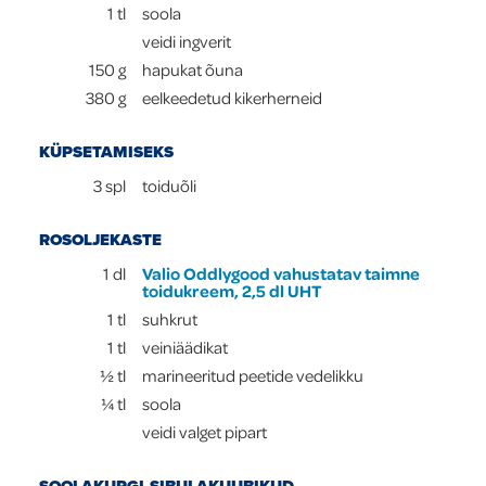
1
tl
soola
veidi ingverit
150
g
hapukat õuna
380
g
eelkeedetud kikerherneid
KÜPSETAMISEKS
3
spl
toiduõli
ROSOLJEKASTE
1
dl
Valio Oddlygood vahustatav taimne
toidukreem, 2,5 dl UHT
1
tl
suhkrut
1
tl
veiniäädikat
½
tl
marineeritud peetide vedelikku
¼
tl
soola
veidi valget pipart