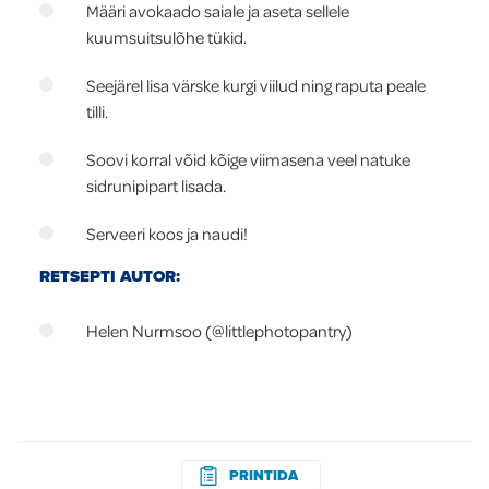
Määri avokaado saiale ja aseta sellele
kuumsuitsulõhe tükid.
Seejärel lisa värske kurgi viilud ning raputa peale
tilli.
Soovi korral võid kõige viimasena veel natuke
sidrunipipart lisada.
Serveeri koos ja naudi!
RETSEPTI AUTOR:
Helen Nurmsoo (@littlephotopantry)
PRINTIDA