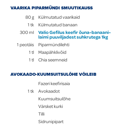
VAARIKA PIPARMÜNDI SMUUTIKAUSS
80
g
Külmutatud vaarikaid
1
tk
Külmutatud banaan
300
ml
Valio Gefilus keefir õuna-banaani-
laimi puuviljadest suhkrutega 1kg
1
peotäis
Piparmündilehti
1
tl
Maapähklivõid
1
tl
Chia seemneid
AVOKAADO-KUUMSUITSULÕHE VÕILEIB
Fazeri keefirisaia
1
tk
Avokaadot
Kuumsuitsulõhe
Värsket kurki
Tilli
Sidrunipipart