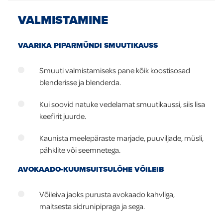
VALMISTAMINE
VAARIKA PIPARMÜNDI SMUUTIKAUSS
Smuuti valmistamiseks pane kõik koostisosad
blenderisse ja blenderda.
Kui soovid natuke vedelamat smuutikaussi, siis lisa
keefirit juurde.
Kaunista meelepäraste marjade, puuviljade, müsli,
pähklite või seemnetega.
AVOKAADO-KUUMSUITSULÕHE VÕILEIB
Võileiva jaoks purusta avokaado kahvliga,
maitsesta sidrunipipraga ja sega.