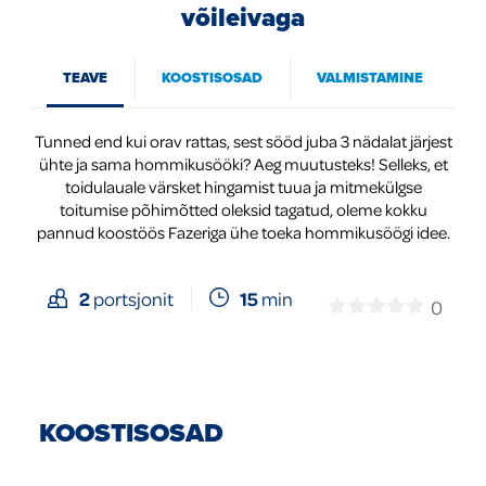
võileivaga
Global
TEAVE
KOOSTISOSAD
VALMISTAMINE
Tunned end kui orav rattas, sest sööd juba 3 nädalat järjest
ühte ja sama hommikusööki? Aeg muutusteks! Selleks, et
toidulauale värsket hingamist tuua ja mitmekülgse
toitumise põhimõtted oleksid tagatud, oleme kokku
pannud koostöös Fazeriga ühe toeka hommikusöögi idee.
15
min
2
portsjonit
0
KOOSTISOSAD