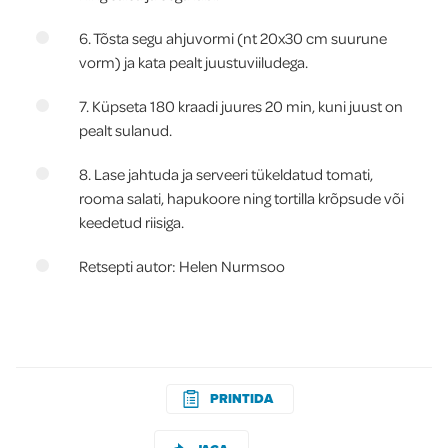
6. Tõsta segu ahjuvormi (nt 20x30 cm suurune
vorm) ja kata pealt juustuviiludega.
7. Küpseta 180 kraadi juures 20 min, kuni juust on
pealt sulanud.
8. Lase jahtuda ja serveeri tükeldatud tomati,
rooma salati, hapukoore ning tortilla krõpsude või
keedetud riisiga.
Retsepti autor: Helen Nurmsoo
PRINTIDA