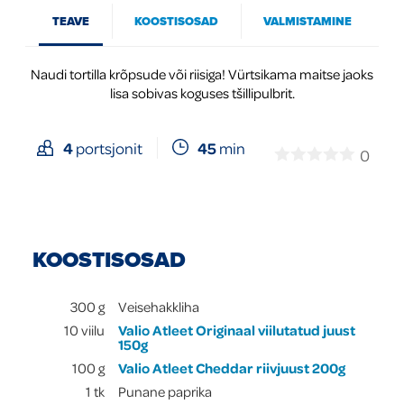
TEAVE
KOOSTISOSAD
VALMISTAMINE
Global
Naudi tortilla krõpsude või riisiga! Vürtsikama maitse jaoks
lisa sobivas koguses tšillipulbrit.
45
min
4
portsjonit
0
KOOSTISOSAD
300
g
Veisehakkliha
10
viilu
Valio Atleet Originaal viilutatud juust
150g
100
g
Valio Atleet Cheddar riivjuust 200g
1
tk
Punane paprika