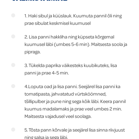
1. Haki sibul ja küüslauk. Kuumuta pannil õli ning
prae sibulat keskmisel kuumusel
2. Lisa panni hakkliha ning küpseta kõrgemal
kuumusel läbi (umbes 5-6 min). Maitsesta soola ja
pipraga.
3. Tükelda paprika väikesteks kuubikuteks, lisa
panni ja prae 4-5 min.
4.Loputa oad ja lisa panni. Seejärel lisa panni ka
tomatipasta, jahvatatud vürtsköömned,
tšillipulber ja pune ning sega kõik läbi. Keera pannil
kuumus madalamaks ja prae veel umbes 2 min.
Maitsesta vajadusel veel soolaga.
5. Tõsta pann kõrvale ja seejärel lisa sinna riivjuust
ning salsa ja sega läbi.