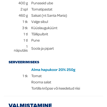
400
g
Punaseid ube
2
spl
Tomatipastat
460
g
Salsat (nt Santa Maria)
1
tk
Valge sibul
3
tk
Küüslauguküünt
1
tl
Tšillipulbrit
1
tl
Pune
1
Soola ja pipart
näputäis
SERVEERIMISEKS
Alma hapukoor 20% 250g
1
tk
Tomat
Rooma salat
Tortilla krõpse või keedetud riisi
VALMISTAMINE