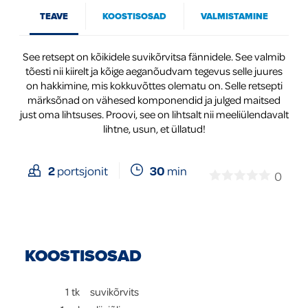
TEAVE
KOOSTISOSAD
VALMISTAMINE
Global
See retsept on kõikidele suvikõrvitsa fännidele. See valmib
tõesti nii kiirelt ja kõige aeganõudvam tegevus selle juures
on hakkimine, mis kokkuvõttes olematu on. Selle retsepti
märksõnad on vähesed komponendid ja julged maitsed
just oma lihtsuses. Proovi, see on lihtsalt nii meeliülendavalt
lihtne, usun, et üllatud!
30
min
2
portsjonit
0
KOOSTISOSAD
1
tk
suvikõrvits