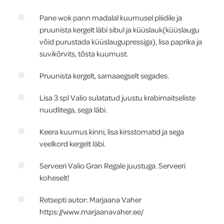
Pane wok pann madalal kuumusel pliidile ja
pruunista kergelt läbi sibul ja küüslauk(küüslaugu
võid purustada küüslaugupressiga), lisa paprika ja
suvikõrvits, tõsta kuumust.
Pruunista kergelt, samaaegselt segades.
Lisa 3 spl Valio sulatatud juustu krabimaitseliste
nuudlitega, sega läbi.
Keera kuumus kinni, lisa kirsstomatid ja sega
veelkord kergelt läbi.
Serveeri Valio Gran Regale juustuga. Serveeri
koheselt!
Retsepti autor: Marjaana Vaher
https://www.marjaanavaher.ee/