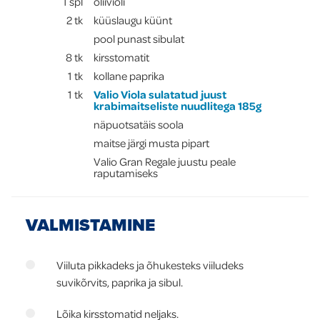
1
spl
oliiviõli
2
tk
küüslaugu küünt
pool punast sibulat
8
tk
kirsstomatit
1
tk
kollane paprika
1
tk
Valio Viola sulatatud juust
krabimaitseliste nuudlitega 185g
näpuotsatäis soola
maitse järgi musta pipart
Valio Gran Regale juustu peale
raputamiseks
VALMISTAMINE
Viiluta pikkadeks ja õhukesteks viiludeks
suvikõrvits, paprika ja sibul.
Lõika kirsstomatid neljaks.