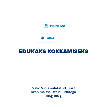
PRINTIDA
JAGA
EDUKAKS KOKKAMISEKS
Valio Viola sulatatud juust
krabimaitseliste nuudlitega
185g 185 g