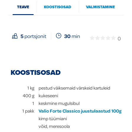
TEAVE
KOOSTISOSAD
VALMISTAMINE
Global
30
min
5
portsjonit
0
KOOSTISOSAD
1
kg
pestud väiksemaid värskeid kartuleid
400
g
kukeseeni
1
keskmine mugulsibul
1
pakk
Valio Forte Classico juustulaastud 100g
kimp tüümiani
võid, meresoola