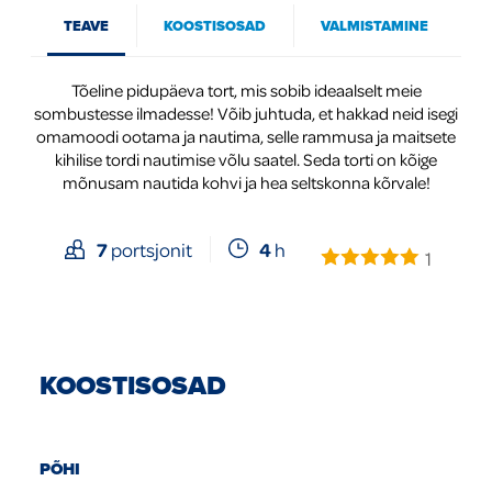
TEAVE
KOOSTISOSAD
VALMISTAMINE
Global
Tõeline pidupäeva tort, mis sobib ideaalselt meie
sombustesse ilmadesse! Võib juhtuda, et hakkad neid isegi
omamoodi ootama ja nautima, selle rammusa ja maitsete
kihilise tordi nautimise võlu saatel. Seda torti on kõige
mõnusam nautida kohvi ja hea seltskonna kõrvale!
4
h
7
portsjonit
1
KOOSTISOSAD
PÕHI