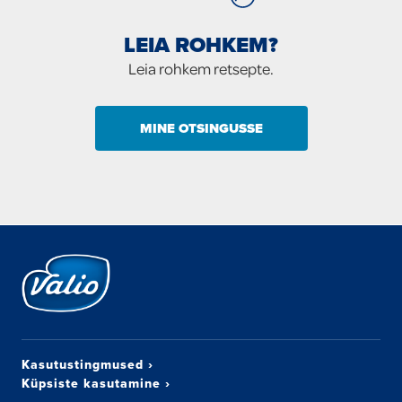
LEIA ROHKEM?
Leia rohkem retsepte.
MINE OTSINGUSSE
Kasutustingmused
›
Küpsiste kasutamine
›