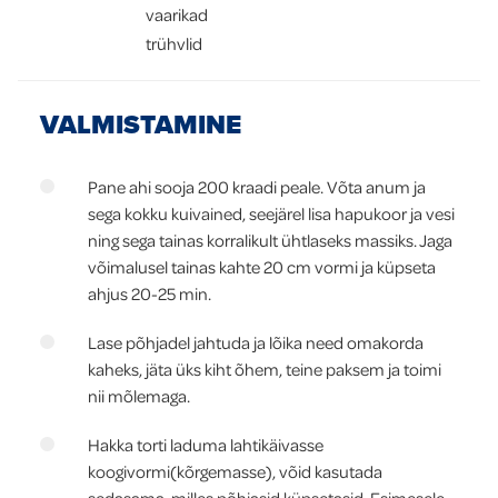
vaarikad
trühvlid
VALMISTAMINE
Pane ahi sooja 200 kraadi peale. Võta anum ja
sega kokku kuivained, seejärel lisa hapukoor ja vesi
ning sega tainas korralikult ühtlaseks massiks. Jaga
võimalusel tainas kahte 20 cm vormi ja küpseta
ahjus 20-25 min.
Lase põhjadel jahtuda ja lõika need omakorda
kaheks, jäta üks kiht õhem, teine paksem ja toimi
nii mõlemaga.
Hakka torti laduma lahtikäivasse
koogivormi(kõrgemasse), võid kasutada