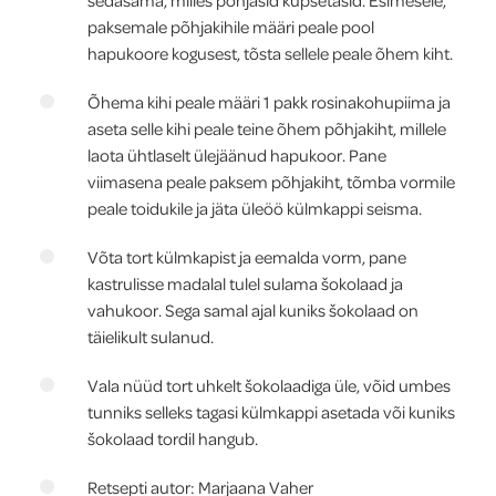
sedasama, milles põhjasid küpsetasid. Esimesele,
paksemale põhjakihile määri peale pool
hapukoore kogusest, tõsta sellele peale õhem kiht.
Õhema kihi peale määri 1 pakk rosinakohupiima ja
aseta selle kihi peale teine õhem põhjakiht, millele
laota ühtlaselt ülejäänud hapukoor. Pane
viimasena peale paksem põhjakiht, tõmba vormile
peale toidukile ja jäta üleöö külmkappi seisma.
Võta tort külmkapist ja eemalda vorm, pane
kastrulisse madalal tulel sulama šokolaad ja
vahukoor. Sega samal ajal kuniks šokolaad on
täielikult sulanud.
Vala nüüd tort uhkelt šokolaadiga üle, võid umbes
tunniks selleks tagasi külmkappi asetada või kuniks
šokolaad tordil hangub.
Retsepti autor: Marjaana Vaher