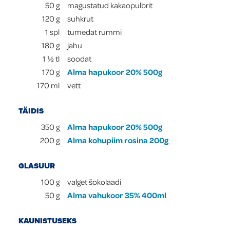
50
g
magustatud kakaopulbrit
120
g
suhkrut
1
spl
tumedat rummi
180
g
jahu
1 ½
tl
soodat
170
g
Alma hapukoor 20% 500g
170
ml
vett
TÄIDIS
350
g
Alma hapukoor 20% 500g
200
g
Alma kohupiim rosina 200g
GLASUUR
100
g
valget šokolaadi
50
g
Alma vahukoor 35% 400ml
KAUNISTUSEKS