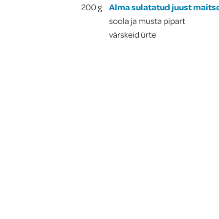
200
g
Alma sulatatud juust maits
soola ja musta pipart
värskeid ürte