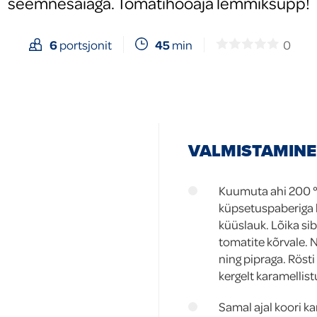
seemnesaiaga. Tomatihooaja lemmiksupp!
45
min
0
6
portsjonit
VALMISTAMINE
Kuumuta ahi 200 °
küpsetuspaberiga k
küüslauk. Lõika sib
tomatite kõrvale. Ni
ning pipraga. Röst
kergelt karamellis
Samal ajal koori ka