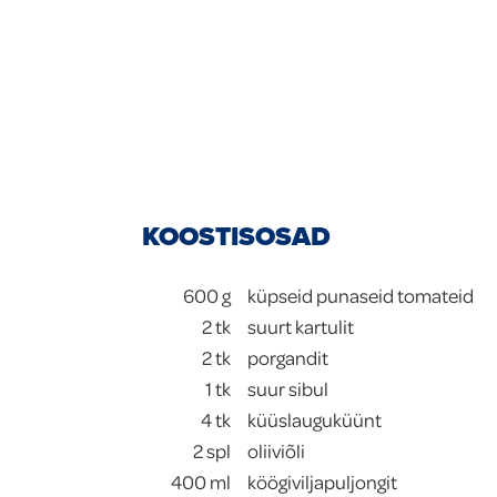
KOOSTISOSAD
600
g
küpseid punaseid tomateid
2
tk
suurt kartulit
2
tk
porgandit
1
tk
suur sibul
4
tk
küüslauguküünt
2
spl
oliiviõli
400
ml
köögiviljapuljongit