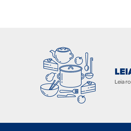
LE
Leia r