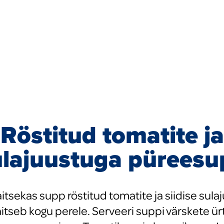
Röstitud tomatite ja
ulajuustuga püreesu
itsekas supp röstitud tomatite ja siidise sula
maitseb kogu perele. Serveeri suppi värskete ü