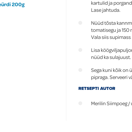
kartulid ja porgan
eürdi 200g
Lase jahtuda.
Nüüd tõsta kannmi
tomatisegu ja 150 m
Vala siis supimass
Lisa köögviljapuljon
nüüd ka sulajuust.
Sega kuni kõik on ü
pipraga. Serveeri v
RETSEPTI AUTOR
Merilin Siimpoeg 