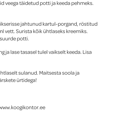
did veega täidetud potti ja keeda pehmeks.
kserisse jahtunud kartul-porgand, röstitud
l vett. Surista kõik ühtlaseks kreemiks.
 suurde potti.
g ja lase tasasel tulel vaikselt keeda. Lisa
htlaselt sulanud. Maitsesta soola ja
ärskete ürtidega!
/ www.koogikontor.ee