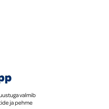
pp
juustuga valmib
rtide ja pehme