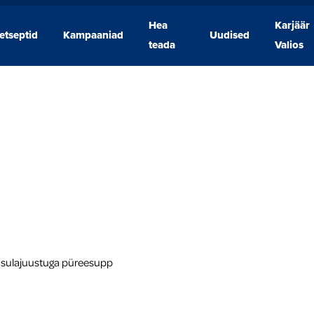
Hea
Karjäär
etseptid
Kampaaniad
Uudised
Retseptid
Kampaaniad
Hea
Uudised
Karjäär
teada
Valios
teada
Valios