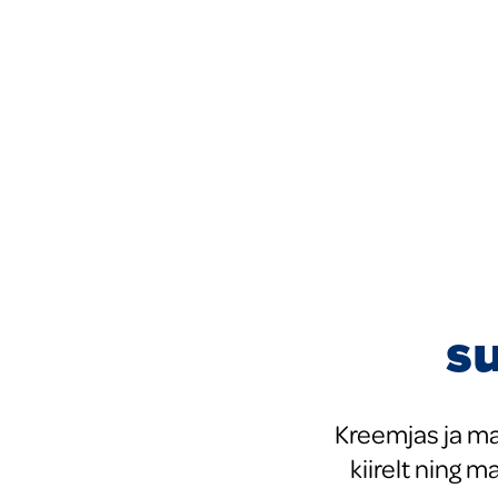
tooted
Uued tooted
s
Kreemjas ja ma
kiirelt ning 