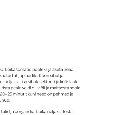
C. Lõika tomatid pooleks ja aseta need
aetud ahjuplaadile. Koori sibul ja
ul neljaks. Lisa sibulasektorid ja küüslauk
rista peale veidi oliiviõli ja maitsesta soola
i 20–25 minutit kuni need on pehmed ja
tunud.
rtulid ja porgandid. Lõika neljaks. Tõsta