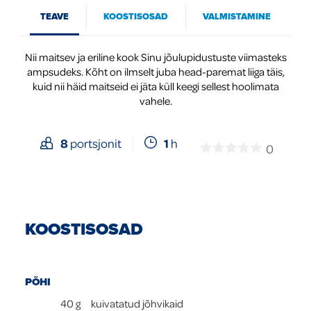
TEAVE
KOOSTISOSAD
VALMISTAMINE
Global
Nii maitsev ja eriline kook Sinu jõulupidustuste viimasteks
ampsudeks. Kõht on ilmselt juba head-paremat liiga täis,
kuid nii häid maitseid ei jäta küll keegi sellest hoolimata
vahele.
1
h
8
portsjonit
0
KOOSTISOSAD
PÕHI
40
g
kuivatatud jõhvikaid