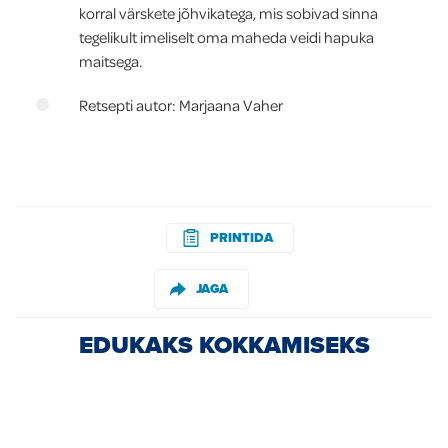
korral värskete jõhvikatega, mis sobivad sinna
tegelikult imeliselt oma maheda veidi hapuka
maitsega.
Retsepti autor: Marjaana Vaher
PRINTIDA
JAGA
EDUKAKS KOKKAMISEKS