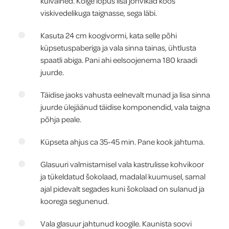
kuivained. Kõige lõpus lisa jõhvikad koos
viskivedelikuga taignasse, sega läbi.
Kasuta 24 cm koogivormi, kata selle põhi
küpsetuspaberiga ja vala sinna tainas, ühtlusta
spaatli abiga. Pani ahi eelsoojenema 180 kraadi
juurde.
Täidise jaoks vahusta eelnevalt munad ja lisa sinna
juurde ülejäänud täidise komponendid, vala taigna
põhja peale.
Küpseta ahjus ca 35-45 min. Pane kook jahtuma.
Glasuuri valmistamisel vala kastrulisse kohvikoor
ja tükeldatud šokolaad, madalal kuumusel, samal
ajal pidevalt segades kuni šokolaad on sulanud ja
koorega segunenud.
Vala glasuur jahtunud koogile. Kaunista soovi