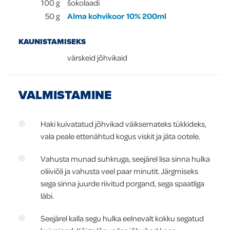
100
g
šokolaadi
50
g
Alma kohvikoor 10% 200ml
KAUNISTAMISEKS
värskeid jõhvikaid
VALMISTAMINE
Haki kuivatatud jõhvikad väiksemateks tükkideks,
vala peale ettenähtud kogus viskit ja jäta ootele.
Vahusta munad suhkruga, seejärel lisa sinna hulka
oliiviõli ja vahusta veel paar minutit. Järgmiseks
sega sinna juurde riivitud porgand, sega spaatliga
läbi.
Seejärel kalla segu hulka eelnevalt kokku segatud