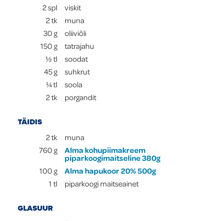
2
spl
viskit
2
tk
muna
30
g
oliiviõli
150
g
tatrajahu
½
tl
soodat
45
g
suhkrut
¼
tl
soola
2
tk
porgandit
TÄIDIS
2
tk
muna
760
g
Alma kohupiimakreem
piparkoogimaitseline 380g
100
g
Alma hapukoor 20% 500g
1
tl
piparkoogi maitseainet
GLASUUR