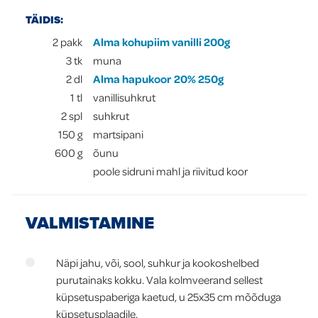
TÄIDIS:
2
pakk
Alma kohupiim vanilli 200g
3
tk
muna
2
dl
Alma hapukoor 20% 250g
1
tl
vanillisuhkrut
2
spl
suhkrut
150
g
martsipani
600
g
õunu
poole sidruni mahl ja riivitud koor
VALMISTAMINE
Näpi jahu, või, sool, suhkur ja kookoshelbed
purutainaks kokku. Vala kolmveerand sellest
küpsetuspaberiga kaetud, u 25x35 cm mõõduga
küpsetusplaadile.