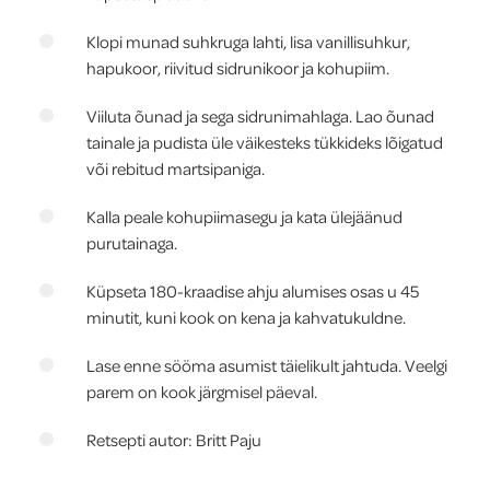
Klopi munad suhkruga lahti, lisa vanillisuhkur,
hapukoor, riivitud sidrunikoor ja kohupiim.
Viiluta õunad ja sega sidrunimahlaga. Lao õunad
tainale ja pudista üle väikesteks tükkideks lõigatud
või rebitud martsipaniga.
Kalla peale kohupiimasegu ja kata ülejäänud
purutainaga.
Küpseta 180-kraadise ahju alumises osas u 45
minutit, kuni kook on kena ja kahvatukuldne.
Lase enne sööma asumist täielikult jahtuda. Veelgi
parem on kook järgmisel päeval.
Retsepti autor: Britt Paju