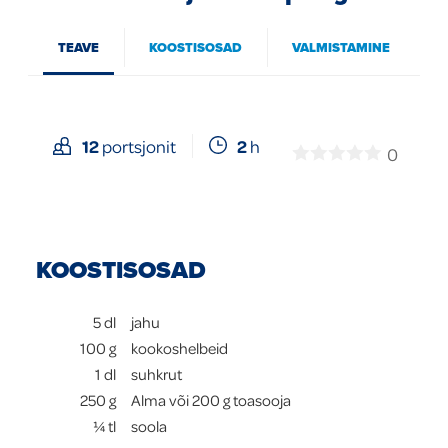
Global
TEAVE
KOOSTISOSAD
VALMISTAMINE
2
h
12
portsjonit
0
KOOSTISOSAD
5
dl
jahu
100
g
kookoshelbeid
1
dl
suhkrut
250
g
Alma või 200 g toasooja
¼
tl
soola