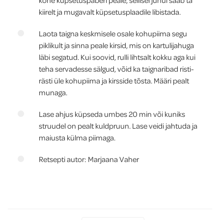
kohe küpsetuspaberi peale, sellisel juhul saab ta
kiirelt ja mugavalt küpsetusplaadile libistada.
Laota taigna keskmisele osale kohupiima segu
piklikult ja sinna peale kirsid, mis on kartulijahuga
läbi segatud. Kui soovid, rulli lihtsalt kokku aga kui
teha servadesse sälgud, võid ka taignaribad risti-
rästi üle kohupiima ja kirsside tõsta. Määri pealt
munaga.
Lase ahjus küpseda umbes 20 min või kuniks
struudel on pealt kuldpruun. Lase veidi jahtuda ja
maiusta külma piimaga.
Retsepti autor: Marjaana Vaher