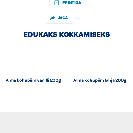
PRINTIDA
JAGA
EDUKAKS KOKKAMISEKS
Alma kohupiim vanilli 200g
Alma kohupiim lahja 200g