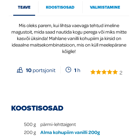
TEAVE
KOOSTISOSAD
VALMISTAMINE
Global
Mis oleks parem, kui lihtsa vaevaga tehtud imeline
magustoit, mida saad nautida kogu perega või miks mitte
kasvõi üksinda! Mahlane vanilli kohupiim ja kirsid on
ideaalne maitsekombinatsioon, mis on küll meelepärane
kõigile!
1
h
10
portsjonit
2
KOOSTISOSAD
500
g
pärmi-lehttaigent
200
g
Alma kohupiim vanilli 200g