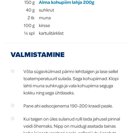
150
g
Alma kohupiim lahja 200g
40
g
suhkrut
2
tk
muna
100
g
kirsse
½
spl
kartulitärklist
VALMISTAMINE
Võta sügavkülmast pärmi-lehttaigen ja lase sellel
toatemperatuuril sulada. Sega kohupiimad. Klopi
lahti muna suhkruga ja vala kohupiima seguga
kokku ning sega ühtlaseks.
Pane ahi eelsoojenema 190-200 kraadi peale.
Kui taigen on üles sulanud rulli teda jahusel pinnal
veidi õhemaks. Nipp on muidugi asetada tainas