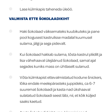
Lase külmkapis taheneda üleöö.
VALMISTA ETTE ŠOKOLAADIKIHT
Haki šokolaad väiksemateks kuubikuteks ja pane
pool kogusest kastrulisse madalal kuumusel
sulama, jälgi ja sega pidevalt.
Kui šokolaad hakkab sulama, tõsta kastrul pliidilt ja
lisa vähehaaval ülejäänud šokolaad, samal ajal
segades kuniks mass on ühtlaselt sulanud.
Võta külmkapist ettevalmistatud kodune šnickers,
lõika endale meelepärasteks juppideks, ca 6-7
suuremat šokolaadi ja kasta nad ükshaaval
sulatatud šokolaadi seest läbi, nii, et kõik küljed
saaks kaetud.