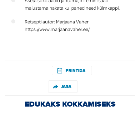
Aseta šokolaadid jahtuma, kiiremini saad
maiustama hakata kui paned need külmkappi.
Retsepti autor: Marjaana Vaher
https://www.marjaanavaher.ee/
PRINTIDA
JAGA
EDUKAKS KOKKAMISEKS