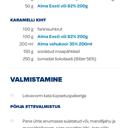
50
g
Alma Eesti või 82% 200g
KARAMELLI KIHT
100
g
fariinisuhkrut
100
g
Alma Eesti või 82% 200g
200
ml
Alma vahukoor 35% 200ml
150
g
soolatud maapähkleid
250
g
tumedat šokolaadi (Bitter 56%)
VALMISTAMINE
Leivavorm kata küpsetuspaberiga
PÕHJA ETTEVALMISTUS
Pane ühte anumasse sulatatud või, mandlijahu ja
maapähklikreem, sega spaatliga läbi. Jaga põhi