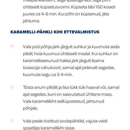
ühtlaselt küpsetusvormi. Küpseta läbi 160 kraadi
juures ca 4-6 min. Kui põhi on küpsenud, jäta
jahtuma.
KARAMELLI-PÄHKLI KIHI ETTEVALMISTUS
Vala poti põhja järk-järgult suhkur ja kuumuta seda
pliidil, hoia kuumus ühtlaselt madal. Kui suhkur on
karamelliseerunud hakka järk järgult lisama
toasooja vahukoort, samal ajal pidevalt segades,
kuumuta segu ca 3-4 min.
Tõsta anum pliidilt ja lisa tükk tüki haaval või, samal
ajal segades, kuni on saavutatud ühtlane mass.
Vala karamellikiht eelküpsetatud, jahtunud
põhjale.
Vala peale röstitud soolapähklid, vajuta veidi
spaatliga karamellikihi sisse.