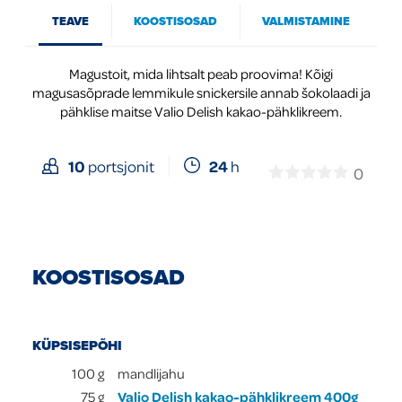
TEAVE
KOOSTISOSAD
VALMISTAMINE
Global
Magustoit, mida lihtsalt peab proovima! Kõigi
magusasõprade lemmikule snickersile annab šokolaadi ja
pähklise maitse Valio Delish kakao-pähklikreem.
24
h
10
portsjonit
0
KOOSTISOSAD
KÜPSISEPÕHI
100
g
mandlijahu
75
g
Valio Delish kakao-pähklikreem 400g