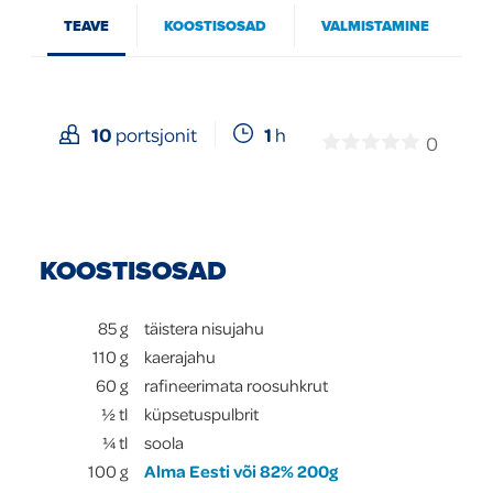
TEAVE
KOOSTISOSAD
VALMISTAMINE
Global
1
h
10
portsjonit
0
KOOSTISOSAD
85
g
täistera nisujahu
110
g
kaerajahu
60
g
rafineerimata roosuhkrut
½
tl
küpsetuspulbrit
¼
tl
soola
100
g
Alma Eesti või 82% 200g