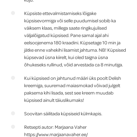
Küpsiste ettevalmistamiseks lõigake
küpsisevormiga või selle puudumisel sobib ka
väiksem klaas, millega saate ringikujulised
väljalõigatud küpsised. Pane samal ajal ahi
eelsoojenema 180 kraadini. Küpsetage 10 min ja
jätke enne vahekihi lisamist jahtuma. NB! Küpsised
küpsevad üsna kiirelt, kui oled taigna üsna
õhukeseks rullinud, võid arvestada ca 8 minutiga.
Kui küpsised on jahtunud määri üks poolt Delish
kreemiga, suuremad maiasmokad võivad julgelt
paksema kihi lisada, sest see kreem muudab
küpsised ainult täiuslikumaks!
Soovitan säilitada küpsiseid külmkapis.
Retsepti autor: Marjaana Vaher
https://www.marjaanavaher.ee/