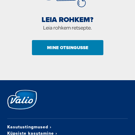
LEIA ROHKEM?
Leia rohkem retsepte.
MINE OTSINGUSSE
Kasutustingmused
›
Küpsiste kasutamine
›