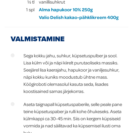
½
tl
vanillisuhkrut
1
spl
Alma hapukoor 10% 250g
Valio Delish kakao-pähklikreem 400g
VALMISTAMINE
Sega kokku jahu, suhkur, küpsetuspulber ja sool.
Lisa külm või ja näpi kiirelt purutaoliseks massiks.
Seejärel lisa kaerajahu, hapukoor ja vaniljesuhkur,
näpi kokku kuniks moodustub ühtne mass.
Köögiroboti olemasolul kasuta seda, lisades
koostisained samas järjekorras.
Aseta taignapall küpsetuspaberile, selle peale pane
teine küpsetuspaber ja rulli kohe õhukeseks. Aseta
külmkappi ca 30-45 min. Siis on kergem küpsiseid
vormida ja nad säilitavad ka küpsemisel ilusti oma
kuju.