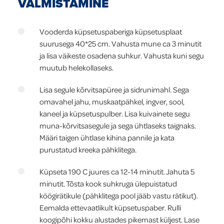
VALMISTAMINE
Vooderda küpsetuspaberiga küpsetusplaat
suurusega 40*25 cm. Vahusta mune ca 3 minutit
ja lisa väikeste osadena suhkur. Vahusta kuni segu
muutub helekollaseks.
Lisa segule kõrvitsapüree ja sidrunimahl. Sega
omavahel jahu, muskaatpähkel, ingver, sool,
kaneel ja küpsetuspulber. Lisa kuivainete segu
muna-kõrvitsasegule ja sega ühtlaseks taignaks.
Määri taigen ühtlase kihina pannile ja kata
purustatud kreeka pähklitega.
Küpseta 190 C juures ca 12-14 minutit. Jahuta 5
minutit. Tõsta kook suhkruga ülepuistatud
köögirätikule (pähklitega pool jääb vastu rätikut).
Eemalda ettevaatlikult küpsetuspaber. Rulli
koogipõhi kokku alustades pikemast küljest. Lase