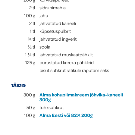
2
tl
sidrunimahla
100
g
jahu
2
tl
jahvatatud kaneeli
1
tl
küpsetuspulbrit
¾
tl
jahvatatud ingverit
½
tl
soola
1 ½
tl
jahvatatud muskaatpähklit
125
g
purustatud kreeka pähkleid
pisut suhkrut rätikule raputamiseks
TÄIDIS
300
g
Alma kohupiimakreem jõhvika-kaneeli
300g
50
g
tuhksuhkrut
100
g
Alma Eesti või 82% 200g