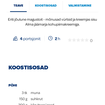
TEAVE
KOOSTISOSAD
VALMISTAMINE
Global
Eriti jõulune magustoit - mõnusad vürtsid ja kreemjas sisu
Alma jäämarja kohupiimakreemiga.
2
h
4
portsjonit
0
KOOSTISOSAD
PÕHI
3
tk
muna
150
g
suhkrut
200
g
kõrvitsapüreed