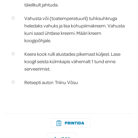
täielikult jahtuda.
Vahusta või (toatemperatuuril) tuhksuhkruga
heledaks vahuks ja lisa kohupiimakreem. Vahusta
kuni saad ühtlase kreemi. Määri kreem
koogipõhjale.
Keera kook rulli alustades pikemast küljest. Lase
koogil seista külmkapis vähemalt 1 tund enne
serveerimist.
Retsepti autor: Triinu Võsu
PRINTIDA