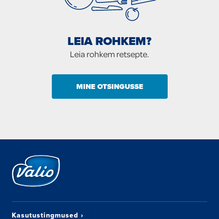
LEIA ROHKEM?
Leia rohkem retsepte.
MINE OTSINGUSSE
Kasutustingmused
›