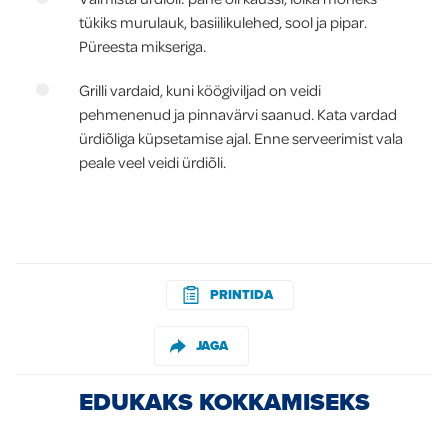
tükiks murulauk, basiilikulehed, sool ja pipar.
Püreesta mikseriga.
Grilli vardaid, kuni köögiviljad on veidi
pehmenenud ja pinnavärvi saanud. Kata vardad
ürdiõliga küpsetamise ajal. Enne serveerimist vala
peale veel veidi ürdiõli.
PRINTIDA
JAGA
EDUKAKS KOKKAMISEKS