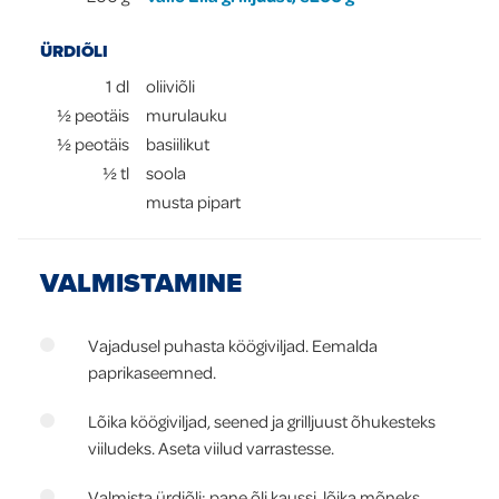
ÜRDIÕLI
1
dl
oliiviõli
½
peotäis
murulauku
½
peotäis
basiilikut
½
tl
soola
musta pipart
VALMISTAMINE
Vajadusel puhasta köögiviljad. Eemalda
paprikaseemned.
Lõika köögiviljad, seened ja grilljuust õhukesteks
viiludeks. Aseta viilud varrastesse.
Valmista ürdiõli: pane õli kaussi, lõika mõneks