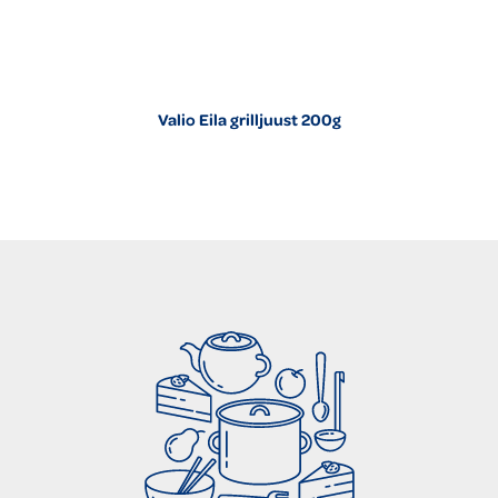
Valio Eila grilljuust 200g