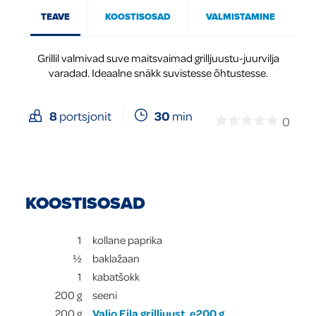
TEAVE
KOOSTISOSAD
VALMISTAMINE
Global
Grillil valmivad suve maitsvaimad grilljuustu-juurvilja
varadad. Ideaalne snäkk suvistesse õhtustesse.
30
min
8
portsjonit
0
KOOSTISOSAD
1
kollane paprika
½
baklažaan
1
kabatšokk
200
g
seeni
200
g
Valio Eila grilljuust, e200 g