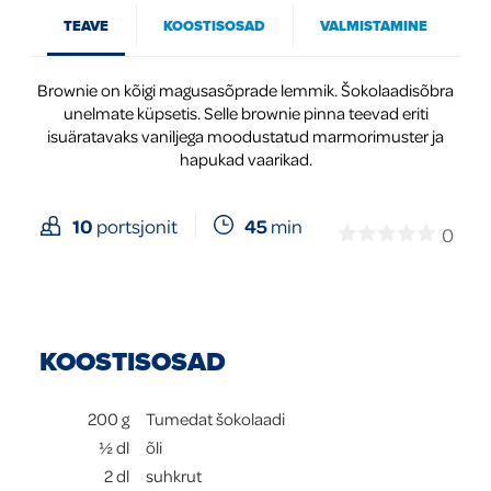
TEAVE
KOOSTISOSAD
VALMISTAMINE
Global
Brownie on kõigi magusasõprade lemmik. Šokolaadisõbra
unelmate küpsetis. Selle brownie pinna teevad eriti
isuäratavaks vaniljega moodustatud marmorimuster ja
hapukad vaarikad.
45
min
10
portsjonit
0
KOOSTISOSAD
200
g
Tumedat šokolaadi
½
dl
õli
2
dl
suhkrut