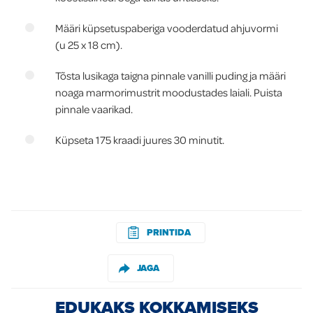
Määri küpsetuspaberiga vooderdatud ahjuvormi
(u 25 x 18 cm).
Tõsta lusikaga taigna pinnale vanilli puding ja määri
noaga marmorimustrit moodustades laiali. Puista
pinnale vaarikad.
Küpseta 175 kraadi juures 30 minutit.
PRINTIDA
JAGA
EDUKAKS KOKKAMISEKS