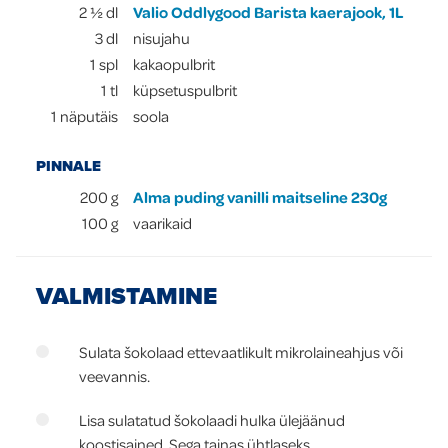
2 ½
dl
Valio Oddlygood Barista kaerajook, 1L
3
dl
nisujahu
1
spl
kakaopulbrit
1
tl
küpsetuspulbrit
1
näputäis
soola
PINNALE
200
g
Alma puding vanilli maitseline 230g
100
g
vaarikaid
VALMISTAMINE
Sulata šokolaad ettevaatlikult mikrolaineahjus või
veevannis.
Lisa sulatatud šokolaadi hulka ülejäänud
koostisained. Sega tainas ühtlaseks.