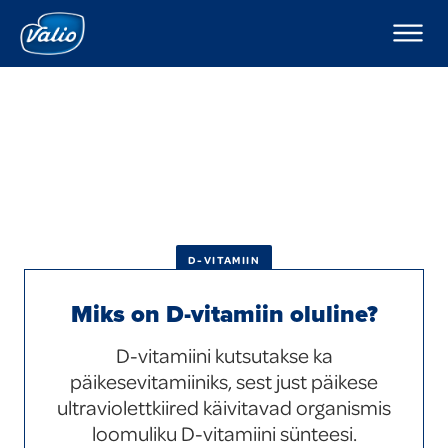
Tooted
Piimad
Ettevõttest
Jogurtid
Valio Eesti tutvustus
Pudingud ja moussed
Retseptid
Keefirid
Kampaaniad
Hapukoored
Koored
Hea teada
Kohupiimad
Kohukesed
Uudised
Dipikastmed
D-VITAMIIN
Karjäär Valios
Kodujuustud
Juustud
Miks on D-vitamiin oluline?
Kontakt
Võid
Valio Eesti AS Laeva Meierei
D-vitamiini kutsutakse ka
Foodservice
Eksport
Valio Eesti AS Võru Juustutööstus
Laktoosivabad tooted
päikesevitamiiniks, sest just päikese
Uued tooted
ultraviolettkiired käivitavad organismis
Eesti keeles
loomuliku D-vitamiini sünteesi.