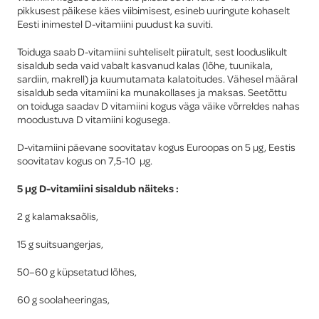
pikkusest päikese käes viibimisest, esineb uuringute kohaselt
Eesti inimestel D-vitamiini puudust ka suviti.
Toiduga saab D-vitamiini suhteliselt piiratult, sest looduslikult
sisaldub seda vaid vabalt kasvanud kalas (lõhe, tuunikala,
sardiin, makrell) ja kuumutamata kalatoitudes. Vähesel määral
sisaldub seda vitamiini ka munakollases ja maksas. Seetõttu
on toiduga saadav D vitamiini kogus väga väike võrreldes nahas
moodustuva D vitamiini kogusega.
D-vitamiini päevane soovitatav kogus Euroopas on 5 µg, Eestis
soovitatav kogus on 7,5-10 µg.
5 µg D-vitamiini sisaldub näiteks :
2 g kalamaksaõlis,
15 g suitsuangerjas,
50–60 g küpsetatud lõhes,
60 g soolaheeringas,