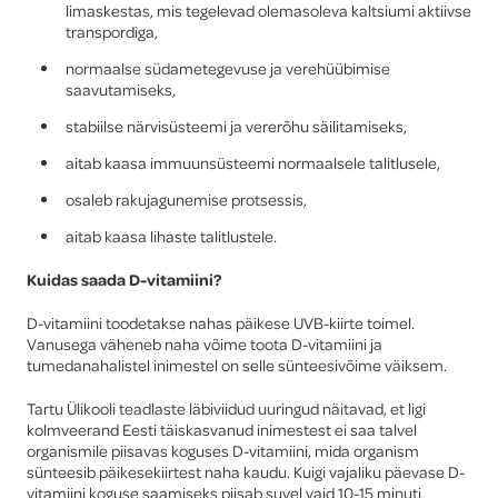
limaskestas, mis tegelevad olemasoleva kaltsiumi aktiivse
transpordiga,
normaalse südametegevuse ja verehüübimise
saavutamiseks,
stabiilse närvisüsteemi ja vererõhu säilitamiseks,
aitab kaasa immuunsüsteemi normaalsele talitlusele,
osaleb rakujagunemise protsessis,
aitab kaasa lihaste talitlustele.
Kuidas saada D-vitamiini?
D-vitamiini toodetakse nahas päikese UVB-kiirte toimel.
Vanusega väheneb naha võime toota D-vitamiini ja
tumedanahalistel inimestel on selle sünteesivõime väiksem.
Tartu Ülikooli teadlaste läbiviidud uuringud näitavad, et ligi
kolmveerand Eesti täiskasvanud inimestest ei saa talvel
organismile piisavas koguses D-vitamiini, mida organism
sünteesib päikesekiirtest naha kaudu. Kuigi vajaliku päevase D-
vitamiini koguse saamiseks piisab suvel vaid 10-15 minuti