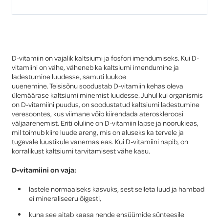
Global
D-vitamiin on vajalik kaltsiumi ja fosfori imendumiseks. Kui D-
vitamiini on vähe, väheneb ka kaltsiumi imendumine ja
ladestumine luudesse, samuti luukoe
uuenemine. Teisisõnu soodustab D-vitamiin kehas oleva
ülemäärase kaltsiumi minemist luudesse. Juhul kui organismis
on D-vitamiini puudus, on soodustatud kaltsiumi ladestumine
veresoontes, kus viimane võib kiirendada ateroskleroosi
väljaarenemist. Eriti oluline on D-vitamiin lapse ja noorukieas,
mil toimub kiire luude areng, mis on aluseks ka tervele ja
tugevale luustikule vanemas eas. Kui D-vitamiini napib, on
korralikust kaltsiumi tarvitamisest vähe kasu.
D-vitamiini on vaja:
lastele normaalseks kasvuks, sest selleta luud ja hambad
ei mineraliseeru õigesti,
kuna see aitab kaasa nende ensüümide sünteesile