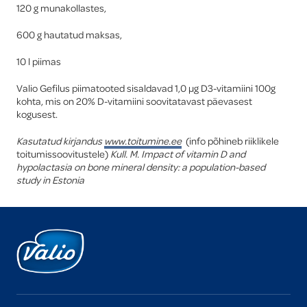
120 g munakollastes,
600 g hautatud maksas,
10 l piimas
Valio Gefilus piimatooted sisaldavad 1,0 µg D3-vitamiini 100g
kohta, mis on 20% D-vitamiini soovitatavast päevasest
kogusest.
Kasutatud kirjandus
www.toitumine.ee
(info põhineb riiklikele
toitumissoovitustele)
Kull. M. Impact of vitamin D and
hypolactasia on bone mineral density: a population-based
study in Estonia