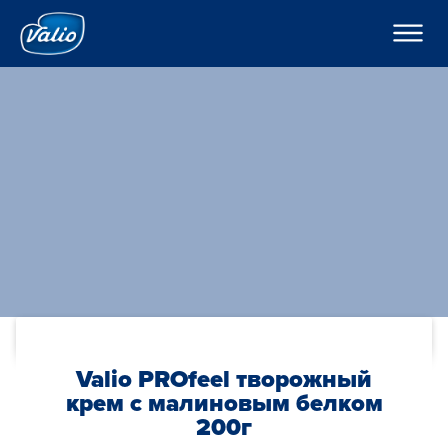
????????
????????
? ???????????
???????
???????
H??????
?????
???????
??????o
??????
K???????
??????
C??? ??? ??? ???????
????????
???????? ??????
???
????????? ?????
По-русски
??????? ????????
???????? ?????????
Global
O??????? ?????
Valio PROfeel творожный
O??????
крем с малиновым белком
200г