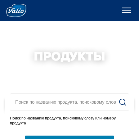
????????
????????
? ???????????
???????
???????
H??????
?????
???????
??????o
ПРОДУКТЫ
??????
K???????
??????
C??? ??? ??? ???????
????????
???????? ??????
???
????????? ?????
По-русски
??????? ????????
???????? ?????????
Global
O??????? ?????
Поиск по названию продукта, поисковому слову или номеру
O??????
продукта