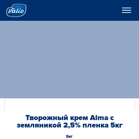
????????
????????
? ???????????
???????
???????
H??????
?????
???????
??????o
??????
K???????
??????
C??? ??? ??? ???????
????????
???????? ??????
???
????????? ?????
По-русски
??????? ????????
???????? ?????????
Global
O??????? ?????
Творожный крем Alma с
O??????
земляникой 2,5% пленка 5кг
5кг