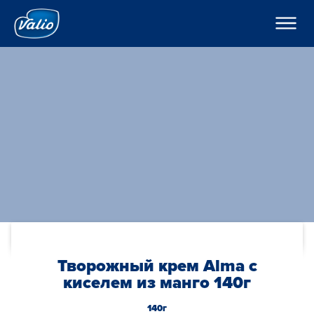
????????
????????
? ???????????
???????
???????
H??????
?????
???????
??????o
??????
K???????
??????
C??? ??? ??? ???????
????????
???????? ??????
???
????????? ?????
По-русски
??????? ????????
???????? ?????????
Global
O??????? ?????
Творожный крем Alma с
O??????
киселем из манго 140г
140г