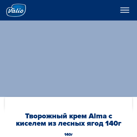
????????
????????
? ???????????
???????
???????
H??????
?????
???????
??????o
??????
K???????
??????
C??? ??? ??? ???????
????????
???????? ??????
???
????????? ?????
По-русски
??????? ????????
???????? ?????????
Global
O??????? ?????
Творожный крем Alma с
O??????
киселем из лесных ягод 140г
140г