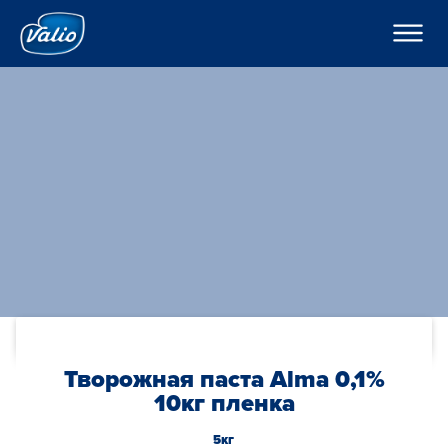
????????
????????
? ???????????
???????
???????
H??????
?????
???????
??????o
??????
K???????
??????
C??? ??? ??? ???????
????????
???????? ??????
???
????????? ?????
По-русски
??????? ????????
???????? ?????????
Global
O??????? ?????
Творожная паста Alma 0,1%
O??????
10кг пленка
5кг