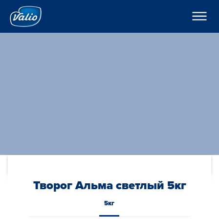
????????
????????
? ???????????
???????
???????
H??????
?????
???????
??????o
??????
K???????
??????
C??? ??? ??? ???????
????????
???????? ??????
???
????????? ?????
По-русски
??????? ????????
???????? ?????????
Global
O??????? ?????
Творог Альма светлый 5кг
O??????
5кг