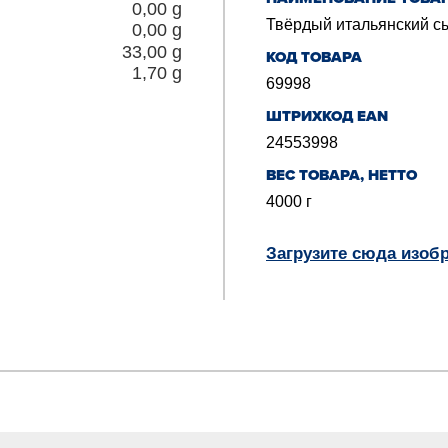
0,00
g
Твёрдый итальянский сыр
0,00
g
33,00
g
КОД ТОВАРА
1,70
g
69998
ШТРИХКОД EAN
24553998
BЕС ТОВАРА, НЕТТО
4000
г
Загрузите сюда изоб