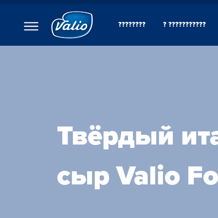
????????
? ???????????
????????
? ???
????????
???????
???????
?????
???????
??????
??????
Твёрдый ит
C??? ??? ??? ???????
???????? ??????
???
сыр Valio Fo
????????? ?????
??????? ????????
???????? ?????????
O??????? ?????
O??????