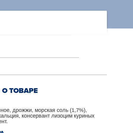
О ТОВАРЕ
ное, дрожжи, морская соль (1,7%),
кальция, консервант лизоцим куриных
нт.
РА