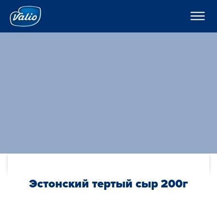
????????
????????
? ???????????
???????
???????
H??????
?????
???????
??????o
??????
K???????
??????
C??? ??? ??? ???????
????????
???????? ??????
???
????????? ?????
По-русски
??????? ????????
???????? ?????????
Global
O??????? ?????
Эстонский тертый сыр 200г
O??????