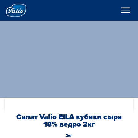
????????
????????
? ???????????
???????
???????
H??????
?????
???????
??????o
??????
K???????
??????
C??? ??? ??? ???????
????????
???????? ??????
???
????????? ?????
По-русски
??????? ????????
???????? ?????????
Global
O??????? ?????
Салат Valio EILA кубики сыра
O??????
18% ведро 2кг
2кг