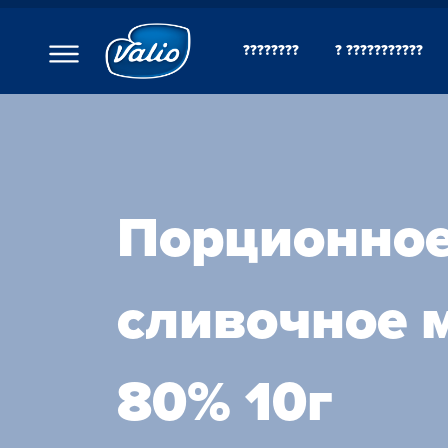
????????
? ???????????
????????
? ???
????????
???????
???????
?????
???????
Порционно
??????
??????
C??? ??? ??? ???????
???????? ??????
сливочное м
???
????????? ?????
??????? ????????
80% 10г
???????? ?????????
O??????? ?????
O??????