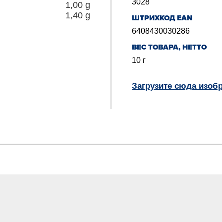
3028
1,00
g
1,40
g
ШТРИХКОД EAN
6408430030286
BЕС ТОВАРА, НЕТТО
10
г
Загрузите сюда изоб