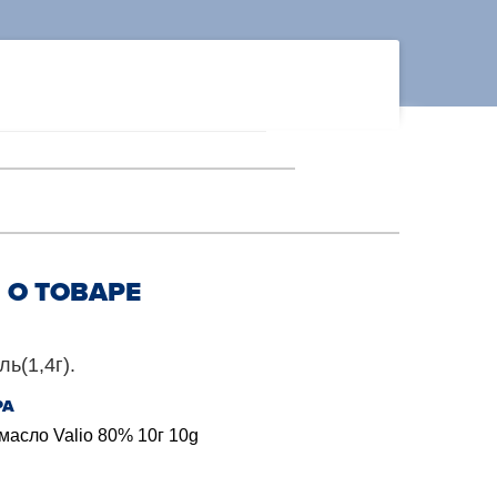
О ТОВАРЕ
ь(1,4г).
РА
асло Valio 80% 10г 10g