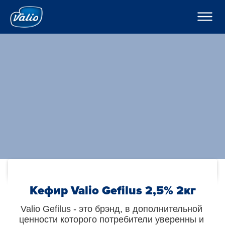
????????
????????
? ???????????
???????
???????
H??????
?????
???????
??????o
??????
K???????
??????
C??? ??? ??? ???????
????????
???????? ??????
???
????????? ?????
По-русски
??????? ????????
???????? ?????????
Global
O??????? ?????
Кефир Valio Gefilus 2,5% 2кг
O??????
Valio Gefilus - это брэнд, в дополнительной 
ценности которого потребители уверенны и 