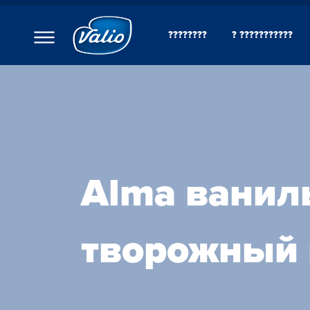
????????
? ???????????
????????
? ???
????????
???????
???????
?????
???????
??????
??????
Alma вани
C??? ??? ??? ???????
???????? ??????
???
творожный 
????????? ?????
??????? ????????
???????? ?????????
O??????? ?????
O??????