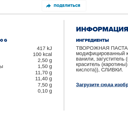
ПОДЕЛИТЬСЯ
ИНФОРМАЦИЯ 
0 G
ИНГРЕДИЕНТЫ
ТВОРОЖНАЯ ПАСТА, в
417
kJ
модифицированный к
100
kcal
ванили, загуститель 
2,50
g
краситель (каротины)
ты
1,50
g
кислота)), СЛИВКИ.
11,70
g
11,40
g
7,50
g
Загрузите сюда изоб
0,10
g