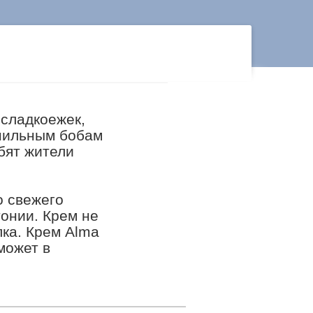
сладкоежек, 
нильным бобам 
бят жители 
 свежего 
онии. Крем не 
ка. Крем Alma 
ожет в 