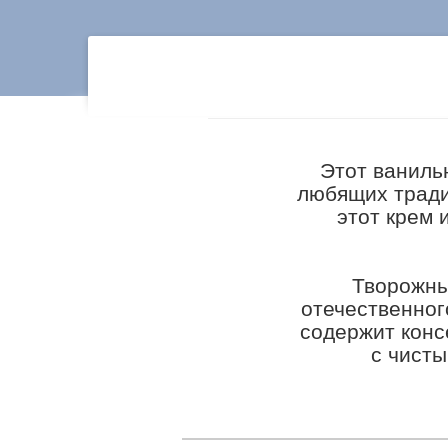
Этот ваниль
любящих тради
этот крем 
Творожны
отечественног
содержит конс
с чисты