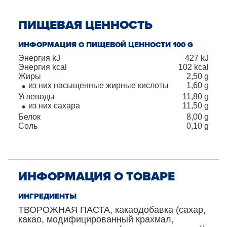
ПИЩЕВАЯ ЦЕННОСТЬ
ИНФОРМАЦИЯ О ПИЩЕВОЙ ЦЕННОСТИ 100 G
Энергия kJ
427
kJ
Энергия kcal
102
kcal
Жиры
2,50
g
из них насыщенные жирные кислоты
1,60
g
Углеводы
11,80
g
из них сахара
11,50
g
Белок
8,00
g
Соль
0,10
g
ИНФОРМАЦИЯ О ТОВАРЕ
ИНГРЕДИЕНТЫ
ТВОРОЖНАЯ ПАСТА, какаодобавка (сахар,
какао, модифицированный крахмал,