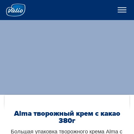
????????
????????
? ???????????
???????
???????
H??????
?????
???????
??????o
??????
K???????
??????
C??? ??? ??? ???????
????????
???????? ??????
???
????????? ?????
По-русски
??????? ????????
???????? ?????????
Global
O??????? ?????
Alma творожный крем с какао
O??????
380г
Большая упаковка творожного крема Alma с 