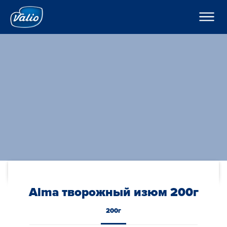
????????
????????
? ???????????
???????
???????
H??????
?????
???????
??????o
??????
K???????
??????
C??? ??? ??? ???????
????????
???????? ??????
???
????????? ?????
По-русски
??????? ????????
???????? ?????????
Global
O??????? ?????
Alma творожный изюм 200г
O??????
200г