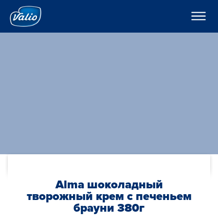
????????
????????
? ???????????
???????
???????
H??????
?????
???????
??????o
??????
K???????
??????
C??? ??? ??? ???????
????????
???????? ??????
???
????????? ?????
По-русски
??????? ????????
???????? ?????????
Global
O??????? ?????
Alma шоколадный
O??????
творожный крем с печеньем
брауни 380г